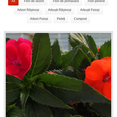
All
Flori de sezon
Flori de primavară
Flori perene
Arbori Rășinoși
Arbuști Rășinoși
Arbuști Foioși
Arbori Foioși
Peleți
Compost