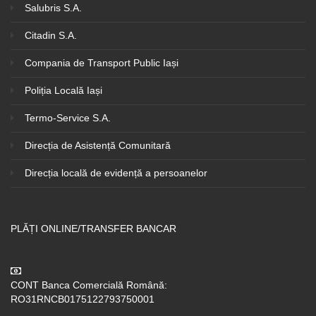
Salubris S.A.
Citadin S.A.
Compania de Transport Public Iași
Poliția Locală Iași
Termo-Service S.A.
Direcția de Asistență Comunitară
Direcția locală de evidență a persoanelor
PLĂȚI ONLINE/TRANSFER BANCAR
CONT Banca Comercială Română:
RO31RNCB0175122793750001