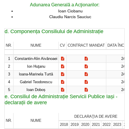
Adunarea Generală a Acţionarilor:
Ioan Ciobanu
Claudiu Narcis Sauciuc
d. Componența Consiliului de Administrație
NR.
NUME
CV
CONTRACT MANDAT
DATA ÎNCE
1
Constantin-Alin Aivănoaei
24.0
2
Ion Huţanu
24.0
3
loana-Marinela Turtă
24.0
4
Gabriel Teodorescu
24.0
5
Ioan Doboș
24.0
e. Consiliul de Administrație Servicii Publice Iași -
declarații de avere
DECLARAŢIA DE AVERE
NR.
NUME
2018
2019
2020
2021
2022
2023
20