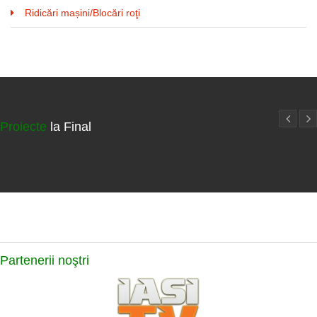
Ridicări mașini/Blocări roţi
Proiecte
la Final
Partenerii
noştri