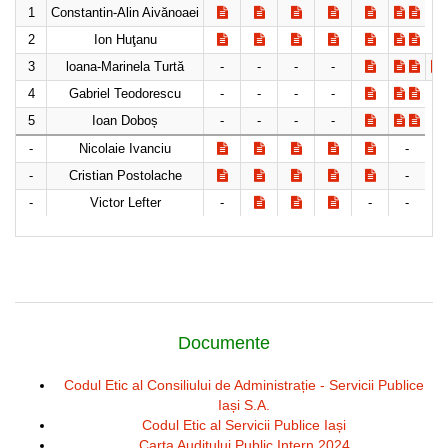
1
Constantin-Alin Aivănoaei
2
Ion Huţanu
3
loana-Marinela Turtă
-
-
-
-
4
Gabriel Teodorescu
-
-
-
-
5
Ioan Doboș
-
-
-
-
-
Nicolaie Ivanciu
-
-
Cristian Postolache
-
-
Victor Lefter
-
-
-
Documente
Codul Etic al Consiliului de Administrație - Servicii Publice
Iași S.A.
Codul Etic al Servicii Publice Iași
Carta Auditului Public Intern 2024