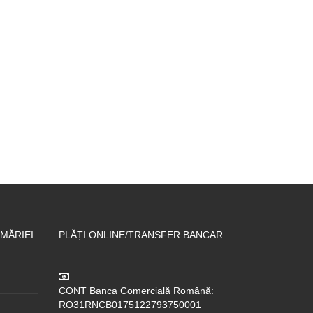
MĂRIEI
PLĂȚI ONLINE/TRANSFER BANCAR
CONT Banca Comercială Română:
RO31RNCB0175122793750001