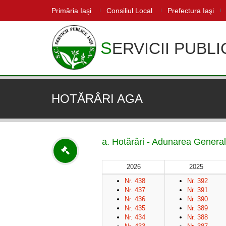
Primăria Iaşi
Consiliul Local
Prefectura Iaşi
SERVICII PUBLI
HOTĂRÂRI AGA
a. Hotărâri - Adunarea Generală
2026
2025
Nr. 438
Nr. 392
Nr. 437
Nr. 391
Nr. 436
Nr. 390
Nr. 435
Nr. 389
Nr. 434
Nr. 388