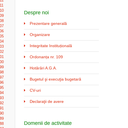
212
211
210
Despre noi
209
208
Prezentare generală
207
206
Organizare
205
204
Integritate Instituțională
203
202
201
Ordonanța nr. 109
200
199
Hotărâri A.G.A.
198
197
Bugetul şi execuţia bugetară
196
195
CV-uri
194
193
Declaraţii de avere
192
191
190
189
Domenii de activitate
188