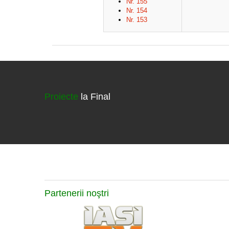
Nr. 155
Nr. 154
Nr. 153
Proiecte
la Final
Partenerii
noştri