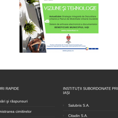
RI RAPIDE
INSTITUȚII SUBORDONATE PRI
IAȘI
bări şi răspunsuri
Salubris S.A.
istrarea cimitirelor
Citadin S.A.