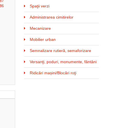
187
186
Spaţii verzi
Administrarea cimitirelor
Mecanizare
Mobilier urban
Semnalizare rutieră, semaforizare
Versanţi, poduri, monumente, fântâni
Ridicări mașini/Blocări roţi