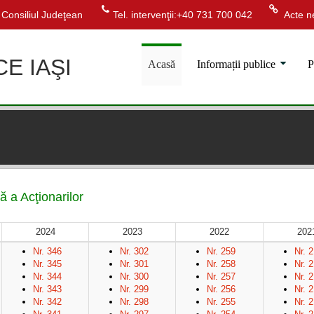
Consiliul Judeţean
Tel. intervenţii:+40 731 700 042
Acte ne
CE IAŞI
Acasă
Informații publice
P
 a Acţionarilor
2024
2023
2022
202
Nr. 346
Nr. 302
Nr. 259
Nr. 
Nr. 345
Nr. 301
Nr. 258
Nr. 
Nr. 344
Nr. 300
Nr. 257
Nr. 
Nr. 343
Nr. 299
Nr. 256
Nr. 
Nr. 342
Nr. 298
Nr. 255
Nr. 