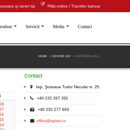
cesare şi cereri tip
Plăți online / Transfer bancar
roduse
Servicii
Media
Contact
HOME
DESPRE NOI
HOTĂRÂRI A.G.A.
Contact
Iaşi, Şoseaua Tudor Neculai nr. 25
1
+40 232 267 392
218
217
+40 232 277 650
216
215
office@spiasi.ro
214