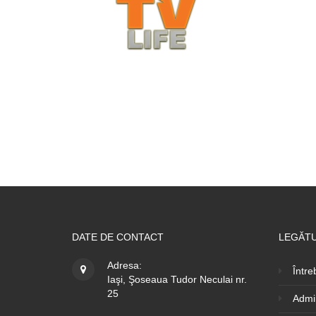
DATE DE CONTACT
LEGĂTU
Adresa:
Între
Iaşi, Şoseaua Tudor Neculai nr.
25
Admin