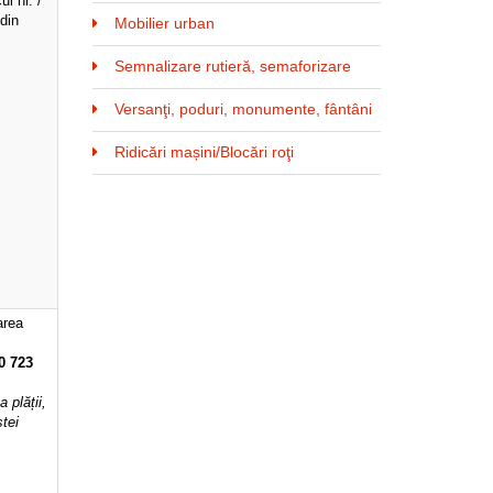
l nr. /
 din
Mobilier urban
Semnalizare rutieră, semaforizare
Versanţi, poduri, monumente, fântâni
Ridicări mașini/Blocări roţi
area
.
0 723
 plății,
stei