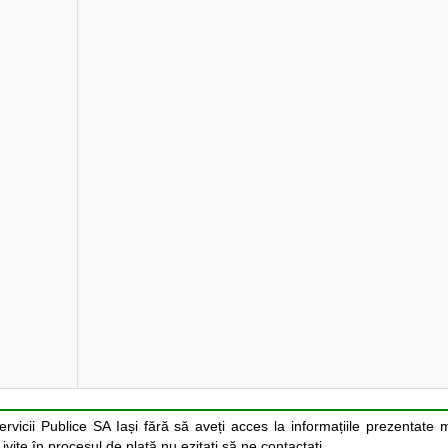
Servicii Publice SA Iași fără să aveți acces la informațiile prezentate 
vite în procesul de plată nu ezitați să ne contactați.