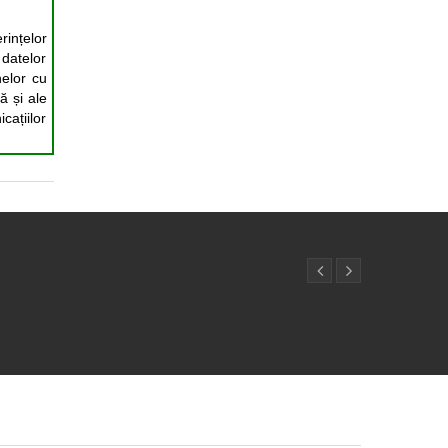
ințelor
 datelor
nelor cu
ă și ale
cațiilor