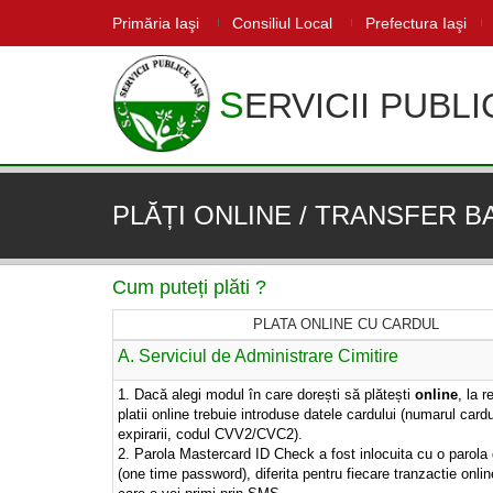
Primăria Iaşi
Consiliul Local
Prefectura Iaşi
SERVICII PUBLI
PLĂȚI ONLINE / TRANSFER 
Cum puteți plăti ?
PLATA ONLINE CU CARDUL
A. Serviciul de Administrare Cimitire
1. Dacă alegi modul în care dorești să plătești
online
, la r
platii online trebuie introduse datele cardului (numarul cardu
expirarii, codul CVV2/CVC2).
2. Parola Mastercard ID Check a fost inlocuita cu o parola
(one time password), diferita pentru fiecare tranzactie onlin