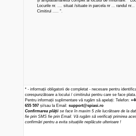
și amplasamanetul complet al locului de înhumare: " Locu
Locurile nr. .... situat /situate in parcela nr ... randul nr...
Cimitirul ..... ".
* - informații obligatorii de completat - necesare pentru identific
corespunzătoare a locului / cimitirului pentru care se face plata
Pentru informații suplimentare vă rugăm să apelați: Telefon:
+4
655 597
și/sau la Email:
support@spiasi.ro
Confirmarea plății
se face în maxim 5 zile lucrătoare de la data
fie prin SMS fie prin Email. Vă rugăm să verificați primirea ace
confirmări pentru a evita situațiile neplăcute ulterioare !