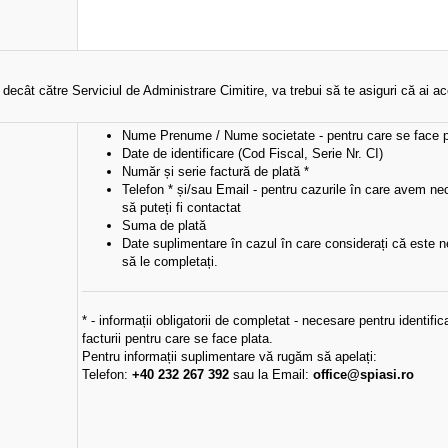
a decât către Serviciul de Administrare Cimitire, va trebui să te asiguri că ai a
Nume Prenume / Nume societate - pentru care se face p
Date de identificare (Cod Fiscal, Serie Nr. CI)
Număr și serie factură de plată *
Telefon * și/sau Email - pentru cazurile în care avem necl
să puteți fi contactat
Suma de plată
Date suplimentare în cazul în care considerați că este 
să le completați.
* - informații obligatorii de completat - necesare pentru identific
facturii pentru care se face plata.
Pentru informații suplimentare vă rugăm să apelați:
Telefon:
+40 232 267 392
sau la Email:
office@spiasi.ro