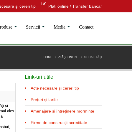
cesare şi cereri tip
Plăți online / Transfer bancar
roduse
Servicii
Media
Contact
HOME
PLĂȘI ONLINE
MODALITĂȚI
Link-uri utile
Acte necesare și cereri tip
Prețuri și tarife
ți și
 mai ales
Amenajare și întreținere morminte
la
Firme de construcții acreditate
osturi,