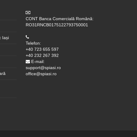
CONT Banca Comercială Română:
RO31RNCB0175122793750001
 Iași
Telefon:
+40 723 655 597
+40 232 267 392
E-mail:
support@spiasi.ro
ară
office@spiasi.ro