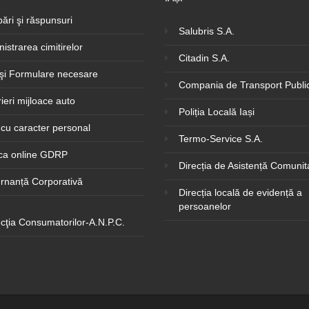
bări şi răspunsuri
Salubris S.A.
istrarea cimitirelor
Citadin S.A.
 şi Formulare necesare
Compania de Transport Public
rieri mijloace auto
Poliția Locală Iași
cu caracter personal
Termo-Service S.A.
ica online GDRP
Direcția de Asistență Comunit
rnanță Corporativă
Direcția locală de evidență a
persoanelor
cţia Consumatorilor-A.N.P.C.