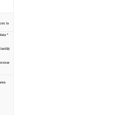
cces la
lata *
arități
necesar
area