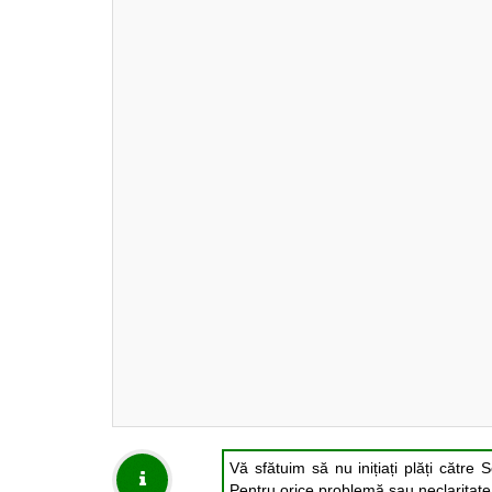
Vă sfătuim să nu inițiați plăți către 
Pentru orice problemă sau neclaritate i