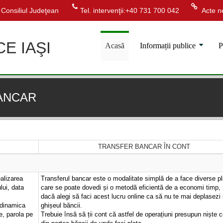
Consiliul Judeţean
Tel. intervenţii:+40 731 700 042
Acte ne
CE IAŞI
Acasă
Informații publice
P
BANCAR
TRANSFER BANCAR ÎN CONT
ealizarea
Transferul bancar este o modalitate simplă de a face diverse plă
lui, data
care se poate dovedi și o metodă eficientă de a economi timp,
dacă alegi să faci acest lucru online ca să nu te mai deplasezi 
 dinamica
ghișeul băncii.
e, parola pe
Trebuie însă să ții cont că astfel de operațiuni presupun niște c