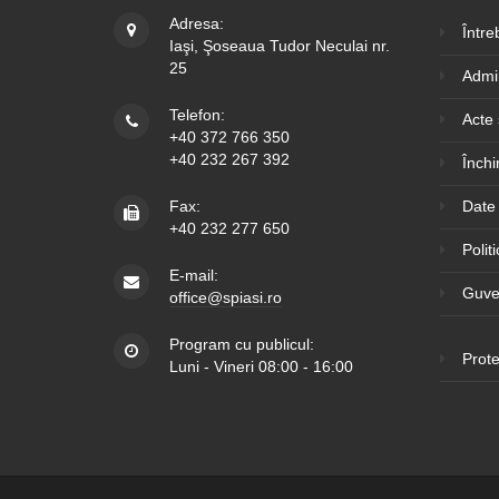
Adresa:
Între
Iaşi, Şoseaua Tudor Neculai nr.
25
Admin
Telefon:
Acte
+40 372 766 350
+40 232 267 392
Închi
Fax:
Date 
+40 232 277 650
Polit
E-mail:
Guve
office@spiasi.ro
Program cu publicul:
Prote
Luni - Vineri 08:00 - 16:00