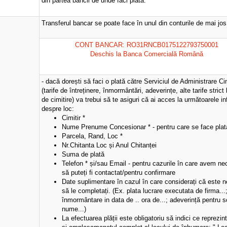
din partea băncii de unde faci plata.
Transferul bancar se poate face în unul din conturile de mai jos
CONT BANCAR: RO31RNCB0175122793750001
Deschis la Banca Comercială Română
- dacă dorești să faci o plată către Serviciul de Administrare Ci
(tarife de întreținere, înmormântări, adeverințe, alte tarife strict
de cimitire) va trebui să te asiguri că ai acces la următoarele in
despre loc:
Cimitir *
Nume Prenume Concesionar * - pentru care se face plat
Parcela, Rand, Loc *
Nr.Chitanta Loc și Anul Chitanței
Suma de plată
Telefon * și/sau Email - pentru cazurile în care avem necl
să puteți fi contactat/pentru confirmare
Date suplimentare în cazul în care considerați că este 
să le completați. (Ex. plata lucrare executata de firma...
înmormântare in data de .. ora de...; adeverință pentru so
nume...)
La efectuarea plății este obligatoriu să indici ce reprezin