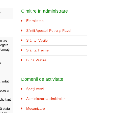
Cimitire în administrare
:
Eternitatea
Sfinții Apostoli Petru și Pavel
Sfântul Vasile
mitire
 legate
formații
Sfânta Treime
Buna Vestire
a
Domenii de activitate
arități
Spaţii verzi
necesar
;
Administrarea cimitirelor
licitant
Mecanizare
tă plata