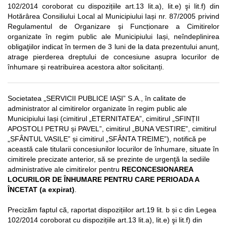
102/2014 coroborat cu dispozițiile art.13 lit.a), lit.e) şi lit.f) din
Hotărârea Consiliului Local al Municipiului Iași nr. 87/2005 privind
Regulamentul de Organizare și Funcționare a Cimitirelor
organizate în regim public ale Municipiului Iași, neîndeplinirea
obligaţiilor indicat în termen de 3 luni de la data prezentului anunț,
atrage pierderea dreptului de concesiune asupra locurilor de
înhumare și reatribuirea acestora altor solicitanți.
Societatea „SERVICII PUBLICE IAȘI” S.A., în calitate de
administrator al cimitirelor organizate în regim public ale
Municipiului Iași (cimitirul „ETERNITATEA”, cimitirul „SFINȚII
APOSTOLI PETRU și PAVEL”, cimitirul „BUNA VESTIRE”, cimitirul
„SFÂNTUL VASILE” și cimitirul „SFÂNTA TREIME”), notifică pe
această cale titularii concesiunilor locurilor de înhumare, situate în
cimitirele precizate anterior, să se prezinte de urgenţă la sediile
administrative ale cimitirelor pentru
RECONCESIONAREA
LOCURILOR DE ÎNHUMARE PENTRU CARE PERIOADA A
ÎNCETAT (a expirat)
.
Precizăm faptul că, raportat dispozițiilor art.19 lit. b și c din Legea
102/2014 coroborat cu dispozițiile art.13 lit.a), lit.e) şi lit.f) din