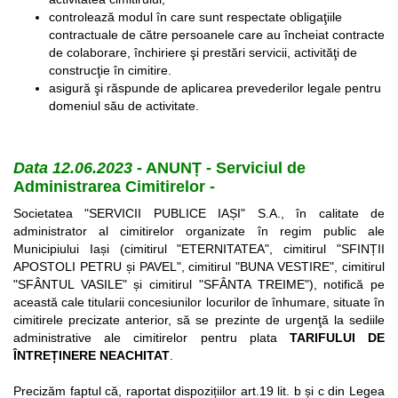
controlează modul în care sunt respectate obligaţiile
contractuale de către persoanele care au încheiat contracte
de colaborare, închiriere şi prestări servicii, activităţi de
construcţie în cimitire.
asigură şi răspunde de aplicarea prevederilor legale pentru
domeniul său de activitate.
Data 12.06.2023
- ANUNȚ - Serviciul de
Administrarea Cimitirelor -
Societatea "SERVICII PUBLICE IAȘI" S.A., în calitate de
administrator al cimitirelor organizate în regim public ale
Municipiului Iași (cimitirul "ETERNITATEA", cimitirul "SFINȚII
APOSTOLI PETRU și PAVEL", cimitirul "BUNA VESTIRE", cimitirul
"SFÂNTUL VASILE" și cimitirul "SFÂNTA TREIME"), notifică pe
această cale titularii concesiunilor locurilor de înhumare, situate în
cimitirele precizate anterior, să se prezinte de urgenţă la sediile
administrative ale cimitirelor pentru plata
TARIFULUI DE
ÎNTREȚINERE NEACHITAT
.
Precizăm faptul că, raportat dispozițiilor art.19 lit. b și c din Legea