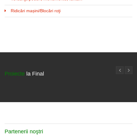
Ridicări mașini/Blocări roţi
Proiecte
la Final
Partenerii
noştri