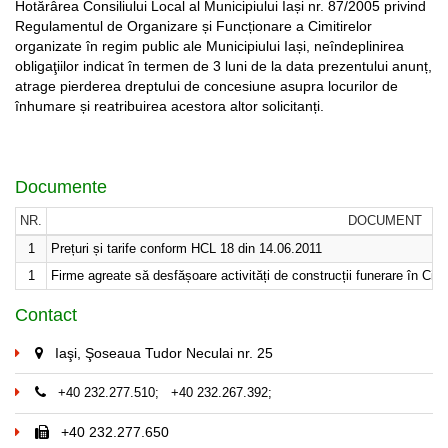
Hotărârea Consiliului Local al Municipiului Iași nr. 87/2005 privind
Regulamentul de Organizare și Funcționare a Cimitirelor
organizate în regim public ale Municipiului Iași, neîndeplinirea
obligaţiilor indicat în termen de 3 luni de la data prezentului anunț,
atrage pierderea dreptului de concesiune asupra locurilor de
înhumare și reatribuirea acestora altor solicitanți.
Documente
NR.
DOCUMENT
1
Prețuri și tarife conform HCL 18 din 14.06.2011
1
Firme agreate să desfășoare activități de construcții funerare în Cimi
Contact
Iaşi, Şoseaua Tudor Neculai nr. 25
+40 232.277.510; +40 232.267.392;
+40 232.277.650