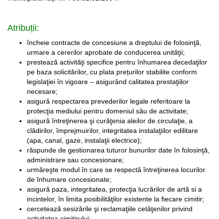
Atribuții:
încheie contracte de concesiune a dreptului de folosinţă,
urmare a cererilor aprobate de conducerea unităţii;
prestează activităţi specifice pentru înhumarea decedaţilor
pe baza solicitărilor, cu plata prețurilor stabilite conform
legislaţiei în vigoare – asigurând calitatea prestaţiilor
necesare;
asigură respectarea prevederilor legale referitoare la
protecţia mediului pentru domeniul său de activitate;
asigură întreţinerea şi curăţenia aleilor de circulaţie, a
clădirilor, împrejmuirilor, integritatea instalaţiilor edilitare
(apa, canal, gaze, instalaţii electrice);
răspunde de gestionarea tuturor bunurilor date în folosinţă,
administrare sau concesionare;
urmăreşte modul în care se respectă întreţinerea locurilor
de înhumare concesionate;
asigură paza, integritatea, protecţia lucrărilor de artă si a
incintelor, în limita posibilităţilor existente la fiecare cimitir;
cercetează sesizările şi reclamaţiile cetăţenilor privind
activitatea cimitirului;