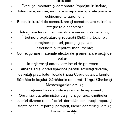
circulaţie;
Execuţie, montare şi demontare împrejmuiri incinte,
Întreţinere, revizie, montare şi reparare aparate joacă şi
echipamente agrement
Execuţie lucrări de semnalizare şi semaforizare rutieră şi
întreţinere a acestora :
Întreţinere lucrări de consolidare versanţi alunecători;
Întreţinere exploatare şi reparaţii fântâni arteziene ;
Întreţinere poduri, podeţe şi pasaje ;
Întreţinere şi reparaţii monumente;
Confecţionare materiale electorale şi amenajare secţii de
votare ;
Întreţinere şi amenajare locuri de greement ;
Amenajări şi dotări specifice pentru activităţi diverse,
festivităţi şi sărbători locale ( Ziua Copilului, Ziua familiei,
Sărbătorile Iaşului, Sărbătorile de Iarnă, Târgul Olarilor şi
Meşteşugarilor, etc. ) ;
Întreţinere baze sportive şi zone de agrement ;
Organizarea, administrarea şi funcţionarea cimitirelor ;
Lucrări diverse (dezafectări, demolări construcţii, reparaţii
trepte acces, reparaţii parapeţi, lucrări construcţii, etc.) ;
Lucrări investiţii.