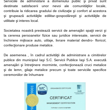
Serviciile de administare a domeniului public şi privat sunt
destinate satisfacerii unor nevoi ale comunităţilor locale,
contribuie la ridicarea gradului de civilizaţie şi confort al acestora
şi grupează activităţile edilitar-gospodăreşti şi activităţile de
utilitate şi interes local.
Societatea noastră prestează servicii de amenajări spaţii verzi şi
la cererea persoanelor fizice sau juridice interesate, servicii de
închiriere mijloace auto, utilaje, livrare material dendro- floricol,
confecţionare produse metalice.
De asemenea , în cadrul activităţii de administrare a cimitirelor
publice din municipiul Iaşi S.C. Servicii Publice Iaşi S.A. execută
amenajări şi întreţinere morminte, confecţionează cruci metalice
şi de lemn, gilaje metalice precum şi toate serviciile specifice
ceremoniilor de înhumare