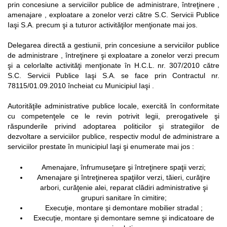
prin concesiune a serviciilor publice de administrare, întreţinere ,
amenajare , exploatare a zonelor verzi către S.C. Servicii Publice
Iaşi S.A. precum şi a tuturor activităţilor menţionate mai jos.
Delegarea directă a gestiunii, prin concesiune a serviciilor publice
de administrare , întreţinere şi exploatare a zonelor verzi precum
şi a celorlalte activităţi menţionate în H.C.L. nr. 307/2010 către
S.C. Servicii Publice Iaşi S.A. se face prin Contractul nr.
78115/01.09.2010 încheiat cu Municipiul Iaşi .
Autorităţile administrative publice locale, exercită în conformitate
cu competenţele ce le revin potrivit legii, prerogativele şi
răspunderile privind adoptarea politicilor şi strategiilor de
dezvoltare a serviciilor publice, respectiv modul de administrare a
serviciilor prestate în municipiul Iaşi şi enumerate mai jos :
Amenajare, înfrumuseţare şi întreţinere spaţii verzi;
Amenajare şi întreţinerea spaţiilor verzi, tăieri, curăţire
arbori, curăţenie alei, reparat clădiri administrative şi
grupuri sanitare în cimitire;
Execuţie, montare şi demontare mobilier stradal ;
Execuţie, montare şi demontare semne şi indicatoare de