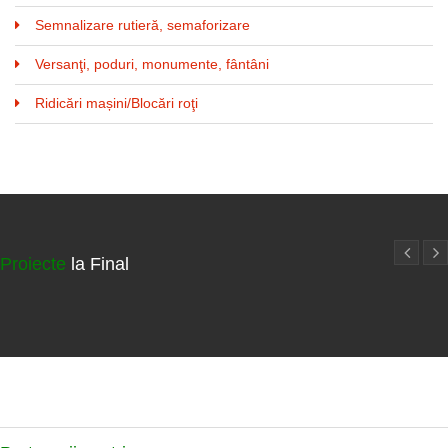
Semnalizare rutieră, semaforizare
Versanţi, poduri, monumente, fântâni
Ridicări mașini/Blocări roţi
Proiecte
la Final