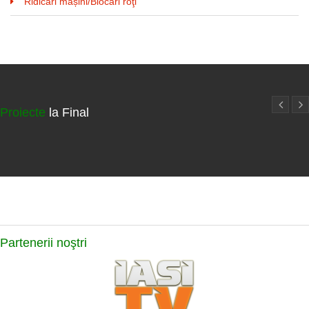
Ridicări mașini/Blocări roţi
Proiecte
la Final
Partenerii
noştri