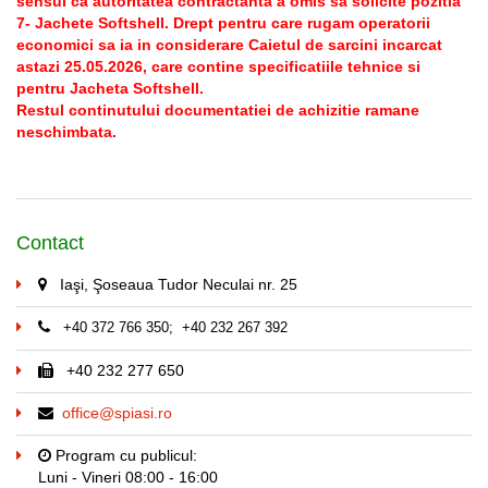
sensul ca autoritatea contractanta a omis sa solicite pozitia
7- Jachete Softshell. Drept pentru care rugam operatorii
economici sa ia in considerare Caietul de sarcini incarcat
astazi 25.05.2026, care contine specificatiile tehnice si
pentru Jacheta Softshell.
Restul continutului documentatiei de achizitie ramane
neschimbata.
Contact
Iaşi, Şoseaua Tudor Neculai nr. 25
+40 372 766 350; +40 232 267 392
+40 232 277 650
office@spiasi.ro
Program cu publicul:
Luni - Vineri 08:00 - 16:00