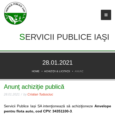
SERVICII PUBLICE IAŞI
28.01.2021
HOME
ACHIZIŢII & LICITAŢII
ANUNŢ
Anunţ achiziţie publică
28.01.2021
by
Cristian Tudusciuc
Servicii Publice Iași SA intenţionează să achiziţioneze
Anvelope
pentru flota auto, cod CPV: 34351100-3
.