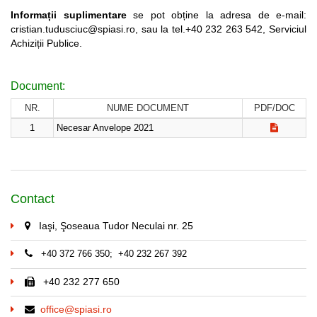
Informații suplimentare
se pot obține la adresa de e-mail:
cristian.tudusciuc@spiasi.ro, sau la tel.+40 232 263 542, Serviciul
Achiziții Publice.
Document:
NR.
NUME DOCUMENT
PDF/DOC
1
Necesar Anvelope 2021
Contact
Iaşi, Şoseaua Tudor Neculai nr. 25
+40 372 766 350; +40 232 267 392
+40 232 277 650
office@spiasi.ro