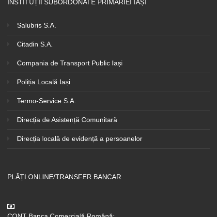
INSTITUȚII SUBORDONATE PRIMĂRIEI IAȘI
Salubris S.A.
Citadin S.A.
Compania de Transport Public Iași
Poliția Locală Iași
Termo-Service S.A.
Direcția de Asistență Comunitară
Direcția locală de evidență a persoanelor
PLĂȚI ONLINE/TRANSFER BANCAR
CONT Banca Comercială Română: