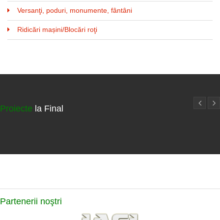
Versanţi, poduri, monumente, fântâni
Ridicări mașini/Blocări roţi
Proiecte
la Final
Partenerii
noştri