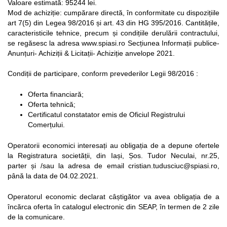
Valoare estimată: 95244 lei.
Mod de achiziție: cumpărare directă, în conformitate cu dispozițiile
art 7(5) din Legea 98/2016 și art. 43 din HG 395/2016. Cantitățile,
caracteristicile tehnice, precum și condițiile derulării contractului,
se regăsesc la adresa www.spiasi.ro Secțiunea Informații publice-
Anunțuri- Achiziții & Licitații- Achiziție anvelope 2021.
Condiții de participare, conform prevederilor Legii 98/2016 :
Oferta financiară;
Oferta tehnică;
Certificatul constatator emis de Oficiul Registrului
Comerțului.
Operatorii economici interesați au obligația de a depune ofertele
la Registratura societății, din Iași, Șos. Tudor Neculai, nr.25,
parter și /sau la adresa de email cristian.tudusciuc@spiasi.ro,
până la data de 04.02.2021.
Operatorul economic declarat câștigător va avea obligația de a
încărca oferta în catalogul electronic din SEAP, în termen de 2 zile
de la comunicare.