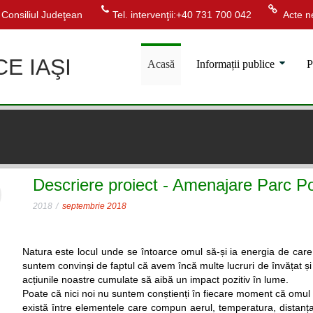
Consiliul Judeţean
Tel. intervenţii:+40 731 700 042
Acte ne
CE IAŞI
Acasă
Informații publice
P
Descriere proiect - Amenajare Parc P
2018
septembrie 2018
Natura este locul unde se întoarce omul să-și ia energia de care
suntem convinși de faptul că avem încă multe lucruri de învățat și
acțiunile noastre cumulate să aibă un impact pozitiv în lume.
Poate că nici noi nu suntem conștienți în fiecare moment că omul t
există între elementele care compun aerul, temperatura, distanța