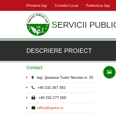
Primăria Iaşi
Consiliul Local
Prefectura Iaşi
SERVICII PUBLI
DESCRIERE PROIECT
Contact
Iaşi, Şoseaua Tudor Neculai nr. 25
+40 232 267 392
+40 232 277 650
office@spiasi.ro