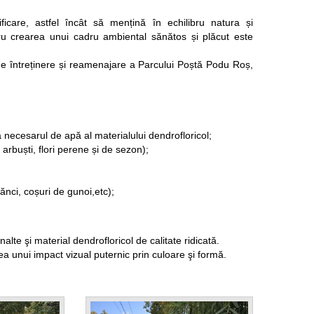
icare, astfel încât să mențină în echilibru natura și
ru crearea unui cadru ambiental sănătos și plăcut este
 întreținere și reamenajare a Parcului Poștă Podu Roș,
necesarul de apă al materialului dendrofloricol;
 arbuști, flori perene și de sezon);
ci, coșuri de gunoi,etc);
lte şi material dendrofloricol de calitate ridicată.
rea unui impact vizual puternic prin culoare şi formă.