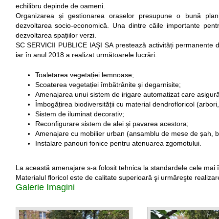
echilibru depinde de oameni.
Organizarea și gestionarea orașelor presupune o bună planif
dezvoltarea socio-economică. Una dintre căile importante pent
dezvoltarea spațiilor verzi.
SC SERVICII PUBLICE IAŞI SA prestează activități permanente de
iar în anul 2018 a realizat următoarele lucrări:
Toaletarea vegetației lemnoase;
Scoaterea vegetației îmbătrânite și degarnisite;
Amenajarea unui sistem de irigare automatizat care asigură 
Îmbogățirea biodiversității cu material dendrofloricol (arbori,
Sistem de iluminat decorativ;
Reconfigurare sistem de alei și pavarea acestora;
Amenajare cu mobilier urban (ansamblu de mese de șah, băn
Instalare panouri fonice pentru atenuarea zgomotului.
La această amenajare s-a folosit tehnica la standardele cele mai îna
Materialul floricol este de calitate superioară şi urmăreşte realiza
Galerie Imagini