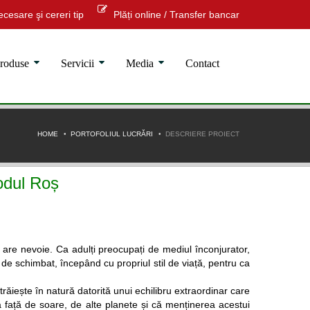
cesare şi cereri tip
Plăți online / Transfer bancar
roduse
Servicii
Media
Contact
HOME
PORTOFOLIUL LUCRĂRI
DESCRIERE PROIECT
odul Roș
 are nevoie. Ca adulți preocupați de mediul înconjurator,
 de schimbat, începând cu propriul stil de viață, pentru ca
răiește în natură datorită unui echilibru extraordinar care
 față de soare, de alte planete și că menținerea acestui