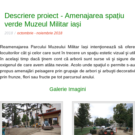
Descriere proiect - Amenajarea spațiu
verde Muzeul Militar iași
2018
octombrie - noiembrie 2018
Reamenajarea Parcului Muzeului Militar Iași intenţionează să ofere
locuitorilor cât şi celor care sunt în trecere un spaţiu estetic vizual şi util
în acelaşi timp dacă ţinem cont că arborii sunt surse vii şi sigure de
oxigenul de care avem atâta nevoie. Acolo unde spaţiul o permite s-au
propus amenajări peisagere prin grupaje de arbori şi arbuşti decorativi
prin frunze, flori sau fructe pe tot parcursul anului.
Galerie Imagini