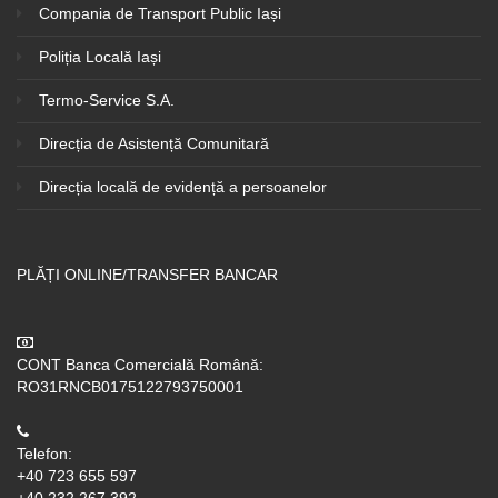
Compania de Transport Public Iași
Poliția Locală Iași
Termo-Service S.A.
Direcția de Asistență Comunitară
Direcția locală de evidență a persoanelor
PLĂȚI ONLINE/TRANSFER BANCAR
CONT Banca Comercială Română:
RO31RNCB0175122793750001
Telefon:
+40 723 655 597
+40 232 267 392